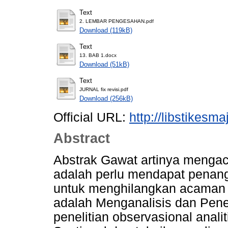
Text
2. LEMBAR PENGESAHAN.pdf
Download (119kB)
Text
13. BAB 1.docx
Download (51kB)
Text
JURNAL fix revisi.pdf
Download (256kB)
Official URL:
http://libstikes
Abstract
Abstrak Gawat artinya menga
adalah perlu mendapat penan
untuk menghilangkan acaman n
adalah Menganalisis dan Pene
penelitian observasional anal