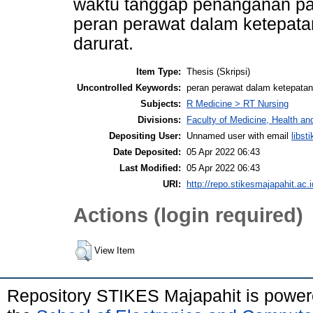
waktu tanggap penanganan pasi
peran perawat dalam ketepata
darurat.
Item Type:
Thesis (Skripsi)
Uncontrolled Keywords:
peran perawat dalam ketepatan
Subjects:
R Medicine > RT Nursing
Divisions:
Faculty of Medicine, Health an
Depositing User:
Unnamed user with email
libs
Date Deposited:
05 Apr 2022 06:43
Last Modified:
05 Apr 2022 06:43
URI:
http://repo.stikesmajapahit.ac.i
Actions (login required)
View Item
Repository STIKES Majapahit is powe