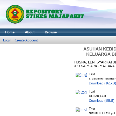
Home
About
Browse
Login
Create Account
ASUHAN KEBID
KELUARGA B
HUSNA, LENI SYARIFATU
KELUARGA BERENCANA 
Text
3. LEMBAR PENGESA
Download (161kB)
Text
13. BAB 1.pdf
Download (88kB)
Text
JURNALLLL LENI.pdf