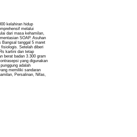
00 kelahiran hidup
mprehensif melalui
lai dari masa kehamilan,
okumentasian SOAP. Asuhan
s Bangsal tanggal 5 maret
isiologis. Setelah diberi
s kartini dan tetap
gan berat badan 3.300 gram
 kontrasepsi yang digunakan
i punggung adalah
 yang memiliki sandaran
ilan, Persalinan, Nifas,