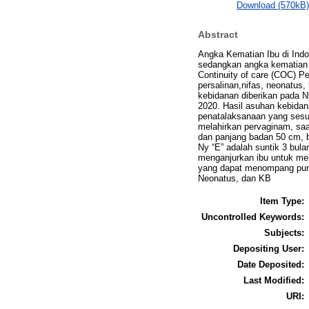
Download (570kB)
Abstract
Angka Kematian Ibu di Indo
sedangkan angka kematian 
Continuity of care (COC) P
persalinan,nifas, neonatu
kebidanan diberikan pada N
2020. Hasil asuhan kebidana
penatalaksanaan yang sesuai
melahirkan pervaginam, saat
dan panjang badan 50 cm, b
Ny “E” adalah suntik 3 bul
menganjurkan ibu untuk mem
yang dapat menompang pung
Neonatus, dan KB
Item Type:
Uncontrolled Keywords:
Subjects:
Depositing User:
Date Deposited:
Last Modified:
URI: