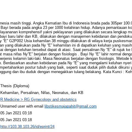
nesia masih tinggi. Angka Kematian Ibu di Indonesia brada pada 305per 100.0
Bayi berada pada angka 23 per 1000 kelahiran hidup. Adanya pemantauan ko
elayananan komprehensif yakni peklayanan yang dilakukan secara lengkap mu
s, bayi baru lahir dan KB, dilakukan dengan manajemen kebidanan dan pend
y “E” G2P002 Usia kehamilan 38 minggu dilakukan di wilaya kerja puskesma
n yang dilakukan pada Ny “E” kehamilan ini di dapatkan keluhan yang masih f
 dengan keluhan tersebut dapat di atasi. Saat persalinan Ny “E” di rujuk ke R
 masa nifas Ny”E” berjalan dengan fisiologis . Bayi Ny “E” lahir normal den
erjenis kelamin laki-laki. Masa Neonatus berjalan dengan fisiologis. Metode
an. Berdasarkan asuhan kebidanan pada Ny “E” yang mengalami keluhan nyer
pertahankan postur tubuh yang baik, seperti saat duduk pilih duduk dikursi
gung dan ibu duduk dengan menegakkan tulang belakang. Kata Kunci : Keham
Thesis (Diploma)
Kehamilan, Persalinan, Nifas, Neonatus, dan KB
R Medicine > RG Gynecology and obstetrics
Unnamed user with email
libstikesmajapahit@gmail.com
05 Jan 2021 03:18
05 Jan 2021 03:18
http://103.38.103.26/id/eprint/24