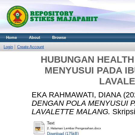
Home
About
Browse
Login
Create Account
HUBUNGAN HEALTH
MENYUSUI PADA IB
LAVAL
EKA RAHMAWATI, DIANA
(20
DENGAN POLA MENYUSUI PA
LAVALETTE MALANG.
Skrips
Text
2. Halaman Lembar Pengesahan.docx
Download (175kB)