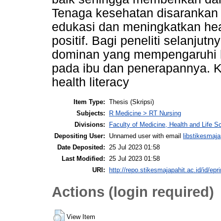
Tenaga kesehatan disarankan 
edukasi dan meningkatkan heal
positif. Bagi peneliti selanjutn
dominan yang mempengaruhi he
pada ibu dan penerapannya. Ka
health literacy
Item Type:
Thesis (Skripsi)
Subjects:
R Medicine > RT Nursing
Divisions:
Faculty of Medicine, Health and Life S
Depositing User:
Unnamed user with email
libstikesmaj
Date Deposited:
25 Jul 2023 01:58
Last Modified:
25 Jul 2023 01:58
URI:
http://repo.stikesmajapahit.ac.id/id/epr
Actions (login required)
View Item