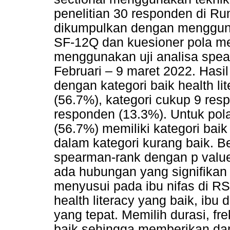
penelitian 30 responden di Ru
dikumpulkan dengan mengguna
SF-12Q dan kuesioner pola me
menggunakan uji analisa spear
Februari – 9 maret 2022. Hasil
dengan kategori baik health l
(56.7%), kategori cukup 9 res
responden (13.3%). Untuk pol
(56.7%) memiliki kategori ba
dalam kategori kurang baik. Be
spearman-rank dengan p value
ada hubungan yang signifikan 
menyusui pada ibu nifas di RS
health literacy yang baik, ib
yang tepat. Memilih durasi, fr
baik sehingga memberikan dam