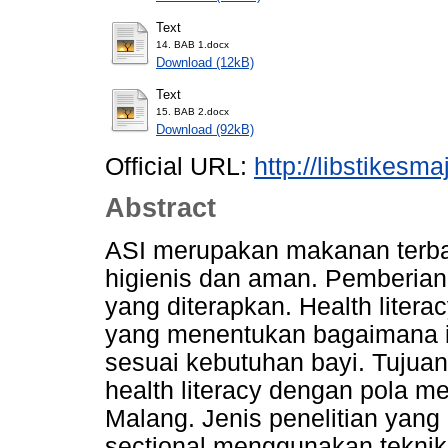
Text
14. BAB 1.docx
Download (12kB)
Text
15. BAB 2.docx
Download (92kB)
Official URL:
http://libstikes
Abstract
ASI merupakan makanan terbai
higienis dan aman. Pemberian 
yang diterapkan. Health litera
yang menentukan bagaimana 
sesuai kebutuhan bayi. Tujuan
health literacy dengan pola me
Malang. Jenis penelitian yang
sectional menggunakan teknik