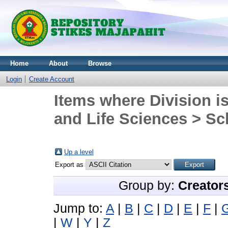
Home
About
Browse
Login
Create Account
Items where Division is
and Life Sciences > Sc
Up a level
Export as
Group by:
Creator
Jump to:
A
|
B
|
C
|
D
|
E
|
F
|
|
W
|
Y
|
Z